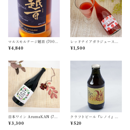
マルスモルテージ越百 (700m
レッドナイアガラジュース（7
l)
20ml）
¥4,840
¥1,500
日本ワイン ArumaKAN (750
クラフトビール『レノイ』（3
ml)
30ml瓶）
¥3,300
¥520