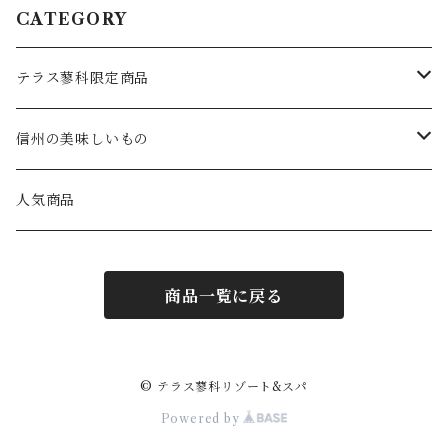
CATEGORY
テラス蓼科限定商品
食べもの
信州の美味しいもの
ブルーベリーコンポート
飲みもの
食べもの
人気商品
カレー
ジュース
お米
雑貨
飲みもの
商品一覧に戻る
味噌
ミネラルウォーター
ジャム
作務衣・パジャマ
ウイスキー
クッキー
ワイン
えごま
保湿バーム
日本酒
© テラス蓼科リゾート&スパ
Powered by
チーズケーキ
コーヒー
小豆のとっかん
温泉の素
焼酎