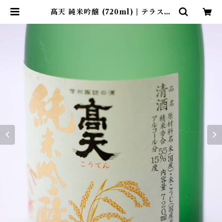
髙天 純米吟醸 (720ml) | テラス蓼
科リゾート&スパ