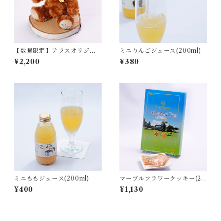
【数量限定】テラスオリジナ
ミニりんごジュース(200ml)
ルベア
¥2,200
¥380
ミニももジュース(200ml)
マーブルフラワークッキー(20
個入)
¥400
¥1,130