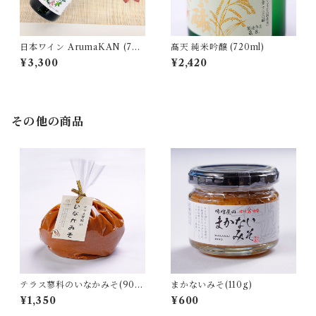
日本ワイン ArumaKAN (750
髙天 純米吟醸 (720ml)
ml)
¥3,300
¥2,420
その他の商品
テラス蓼科のいなかみそ(900
まかないみそ(110g)
g)
¥1,350
¥600