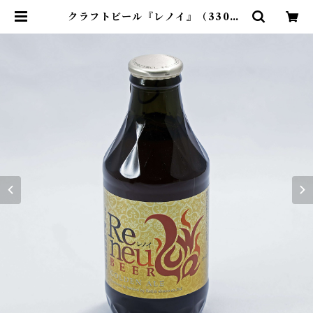
クラフトビール『レノイ』（330ml
瓶） | テラス蓼科リゾート&スパ