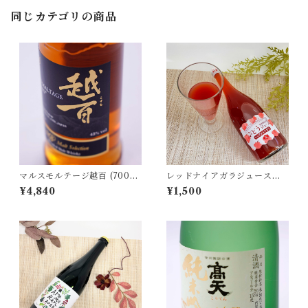
同じカテゴリの商品
マルスモルテージ越百 (700m
レッドナイアガラジュース（7
l)
20ml）
¥4,840
¥1,500