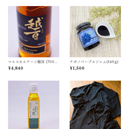
マルスモルテージ越百 (700m
ナガノパープルジャム(160g)
l)
¥4,840
¥1,500