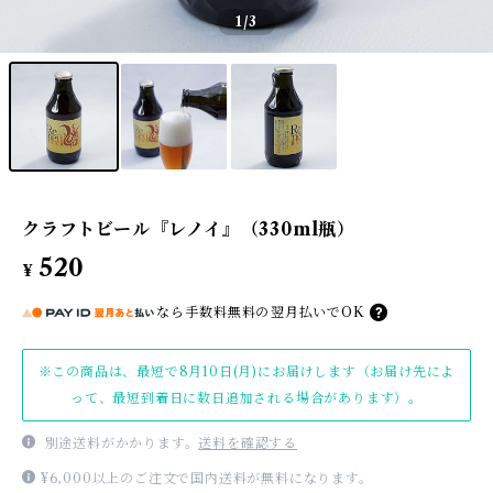
1
/3
クラフトビール『レノイ』（330ml瓶）
520
¥
なら
手数料無料の
翌月払いでOK
※この商品は、最短で8月10日(月)にお届けします（お届け先によ
って、最短到着日に数日追加される場合があります）。
別途送料がかかります。
送料を確認する
¥6,000以上のご注文で国内送料が無料になります。