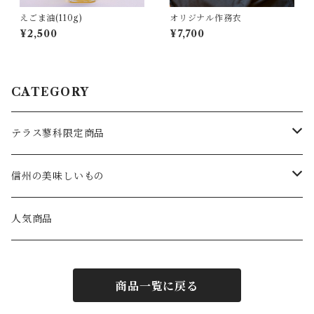
えごま油(110g)
オリジナル作務衣
¥2,500
¥7,700
CATEGORY
テラス蓼科限定商品
食べもの
信州の美味しいもの
ブルーベリーコンポート
飲みもの
食べもの
人気商品
カレー
ジュース
お米
雑貨
飲みもの
商品一覧に戻る
味噌
ミネラルウォーター
ジャム
作務衣・パジャマ
ウイスキー