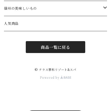
食べもの
信州の美味しいもの
ブルーベリーコンポート
飲みもの
食べもの
人気商品
カレー
ジュース
お米
雑貨
飲みもの
商品一覧に戻る
味噌
ミネラルウォーター
ジャム
作務衣・パジャマ
ウイスキー
クッキー
ワイン
えごま
保湿バーム
日本酒
© テラス蓼科リゾート&スパ
Powered by
チーズケーキ
コーヒー
小豆のとっかん
温泉の素
焼酎
フェイスタオル
ビール