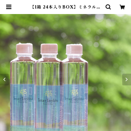
【1箱 24本入りBOX】ミネラルウ
ォーター(500ml) | テラス蓼科リゾ
ート&スパ