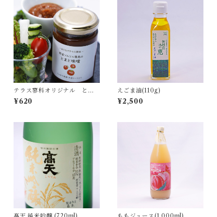
テラス蓼科オリジナル とま
えごま油(110g)
と味噌(140g)
¥620
¥2,500
髙天 純米吟醸 (720ml)
ももジュース(1,000ml)