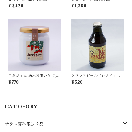
¥2,420
¥1,380
自然ジャム 栃木県産いちご(22
クラフトビール『レノイ』（3
0g)
30ml瓶）
¥770
¥520
CATEGORY
テラス蓼科限定商品