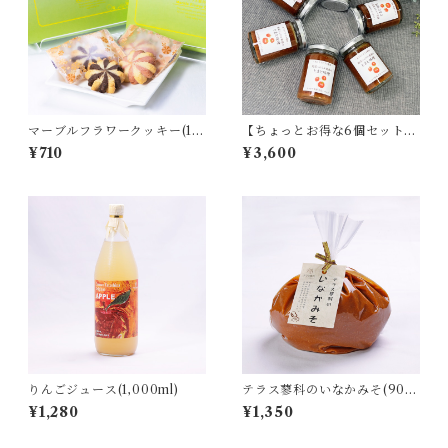
マーブルフラワークッキー(12
【ちょっとお得な6個セット】
個入)
とまと味噌(140g)
¥710
¥3,600
りんごジュース(1,000ml)
テラス蓼科のいなかみそ(900
g)
¥1,280
¥1,350