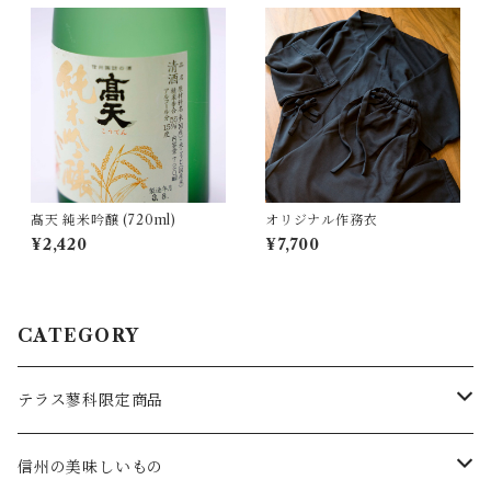
髙天 純米吟醸 (720ml)
オリジナル作務衣
¥2,420
¥7,700
CATEGORY
テラス蓼科限定商品
食べもの
信州の美味しいもの