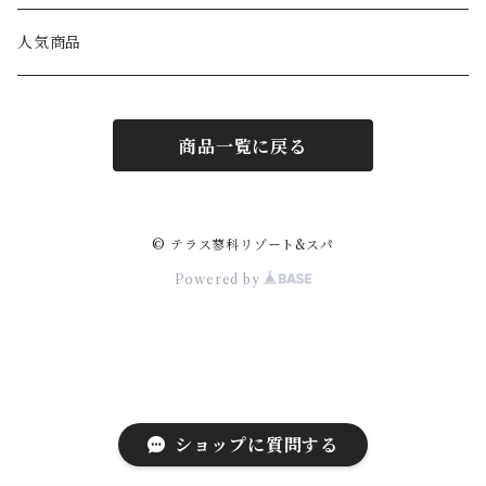
ブルーベリーコンポート
飲みもの
食べもの
人気商品
カレー
ジュース
お米
雑貨
飲みもの
商品一覧に戻る
味噌
ミネラルウォーター
ジャム
作務衣・パジャマ
ウイスキー
クッキー
ワイン
えごま
保湿バーム
日本酒
© テラス蓼科リゾート&スパ
Powered by
チーズケーキ
コーヒー
小豆のとっかん
温泉の素
焼酎
フェイスタオル
ビール
ショップに質問する