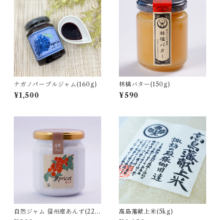
ナガノパープルジャム(160g)
林檎バター(150g)
¥1,500
¥590
自然ジャム 信州産あんず(220
高島藩献上米(5kg)
g)