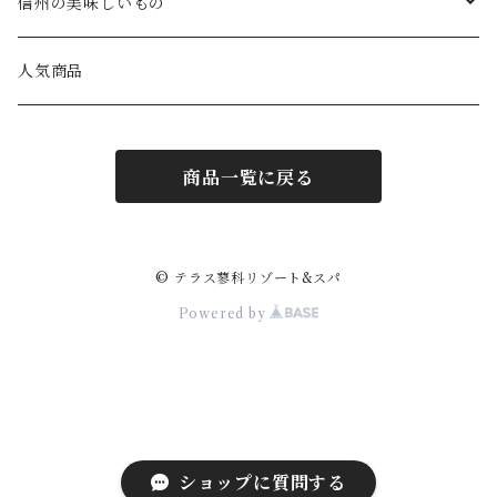
食べもの
信州の美味しいもの
ブルーベリーコンポート
飲みもの
食べもの
人気商品
カレー
ジュース
お米
雑貨
飲みもの
商品一覧に戻る
味噌
ミネラルウォーター
ジャム
作務衣・パジャマ
ウイスキー
クッキー
ワイン
えごま
保湿バーム
日本酒
© テラス蓼科リゾート&スパ
Powered by
チーズケーキ
コーヒー
小豆のとっかん
温泉の素
焼酎
フェイスタオル
ビール
ショップに質問する