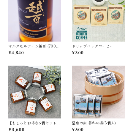
マルスモルテージ越百 (700m
ドリップバッグコーヒー
l)
¥4,840
¥300
【ちょっとお得な6個セット】
温泉の素 蓼科の湯(3個入)
とまと味噌(140g)
¥3,600
¥500