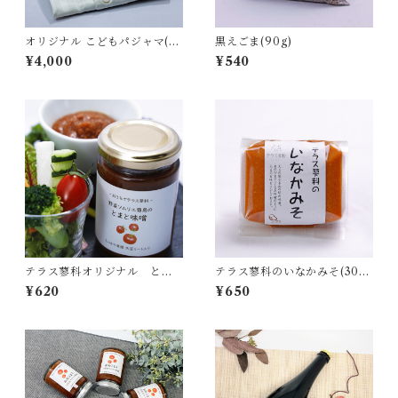
オリジナル こどもパジャマ(12
黒えごま(90g)
0サイズ)
¥4,000
¥540
テラス蓼科オリジナル とま
テラス蓼科のいなかみそ(300
と味噌(140g)
g)
¥620
¥650