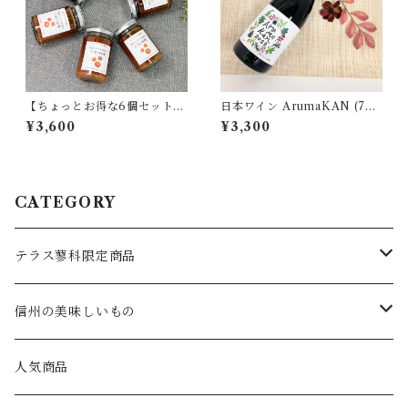
【ちょっとお得な6個セット】
日本ワイン ArumaKAN (750
とまと味噌(140g)
ml)
¥3,600
¥3,300
CATEGORY
テラス蓼科限定商品
食べもの
信州の美味しいもの
ブルーベリーコンポート
飲みもの
食べもの
人気商品