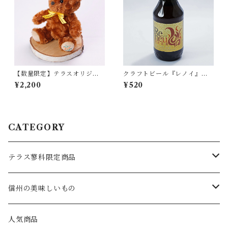
【数量限定】テラスオリジナ
クラフトビール『レノイ』（3
ルベア
30ml瓶）
¥2,200
¥520
CATEGORY
テラス蓼科限定商品
食べもの
信州の美味しいもの
ブルーベリーコンポート
飲みもの
食べもの
人気商品